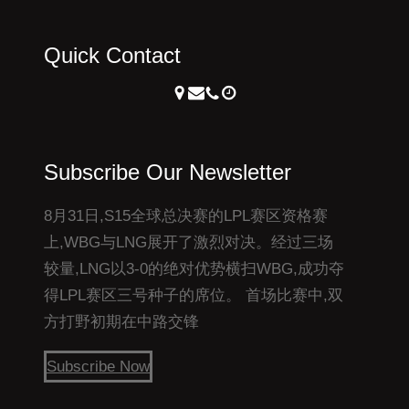
Quick Contact
Subscribe Our Newsletter
8月31日,S15全球总决赛的LPL赛区资格赛
上,WBG与LNG展开了激烈对决。经过三场
较量,LNG以3-0的绝对优势横扫WBG,成功夺
得LPL赛区三号种子的席位。 首场比赛中,双
方打野初期在中路交锋
Subscribe Now