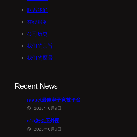
联系我们
在线服务
公司历史
我们的宗旨
我们的愿景
Recent News
raybet最佳电子竞技平台
2025年6月9日
s15怎么压外围
2025年6月9日