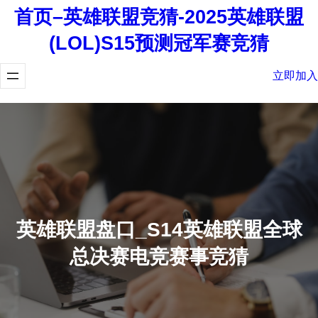
首页–英雄联盟竞猜-2025英雄联盟
(LOL)S15预测冠军赛竞猜
立即加入
英雄联盟盘口_S14英雄联盟全球
总决赛电竞赛事竞猜