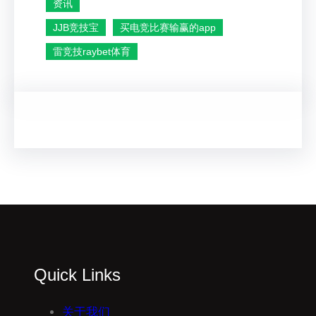
资讯
JJB竞技宝
买电竞比赛输赢的app
雷竞技raybet体育
Quick Links
关于我们