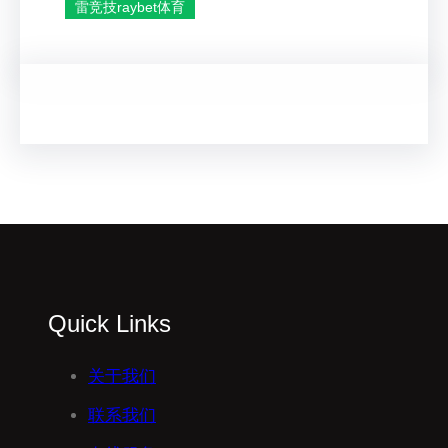
雷竞技raybet体育
Quick Links
关于我们
联系我们