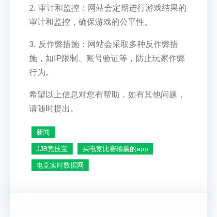
2. 审计和监控：网站会定期进行游戏结果的
审计和监控，确保游戏的公平性。
3. 反作弊措施：网站会采取多种反作弊措
施，如IP限制、账号验证等，防止玩家作弊
行为。
希望以上信息对您有帮助，如有其他问题，
请随时提出。
新闻
JJB竞技宝
买电竞比赛输赢的app
电竞实时数据网