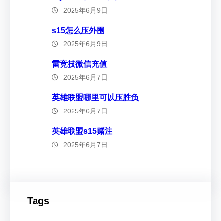
2025年6月9日
s15怎么压外围
2025年6月9日
雷竞技微信充值
2025年6月7日
英雄联盟哪里可以压胜负
2025年6月7日
英雄联盟s15赌注
2025年6月7日
Tags