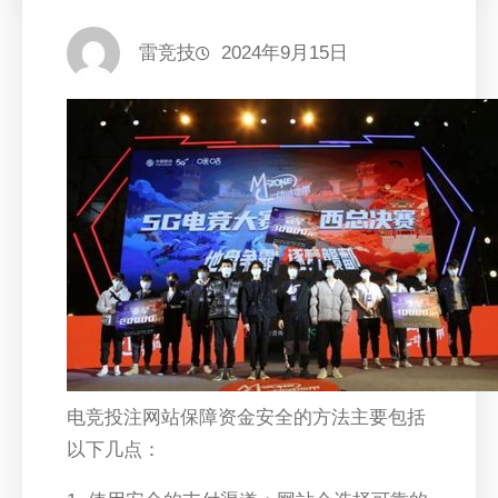
雷竞技
2024年9月15日
电竞投注网站保障资金安全的方法主要包括
以下几点：