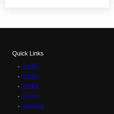
Quick Links
关于我们
联系我们
在线服务
公司历史
我们的宗旨