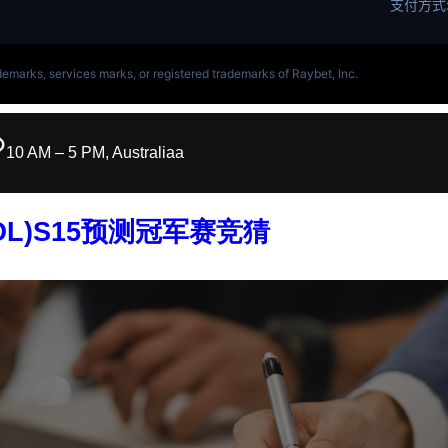
10 AM – 5 PM, Australiaa
OL)S15预测冠军赛竞猜