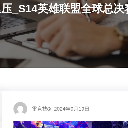
里压_S14英雄联盟全球总
雷竞技
2024年9月19日