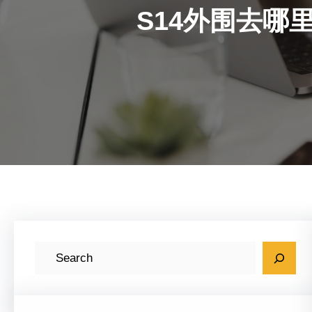
S14外围去哪
搜
索