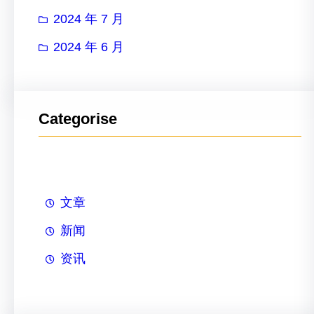
2024 年 7 月
2024 年 6 月
Categorise
文章
新闻
资讯