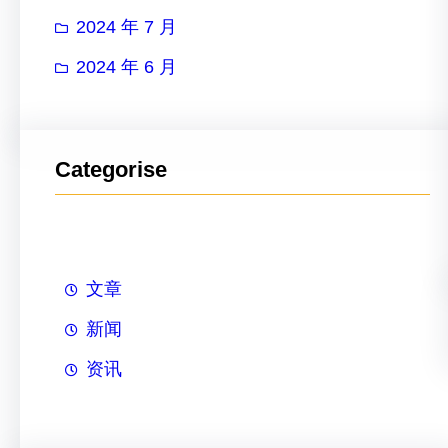
2024 年 7 月
2024 年 6 月
Categorise
文章
新闻
资讯