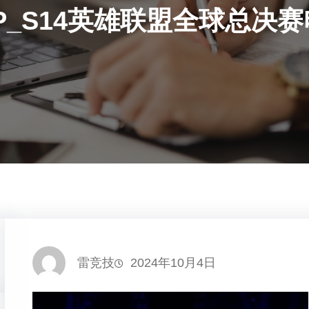
P_S14英雄联盟全球总决
雷竞技
2024年10月4日