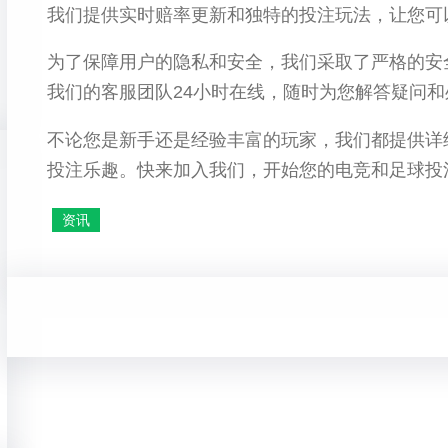
我们提供实时赔率更新和独特的投注玩法，让您可
为了保障用户的隐私和安全，我们采取了严格的安
我们的客服团队24小时在线，随时为您解答疑问
不论您是新手还是经验丰富的玩家，我们都提供详
投注乐趣。快来加入我们，开始您的电竞和足球投
资讯