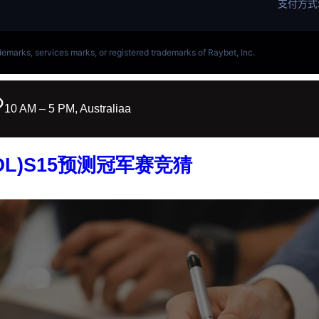
10 AM – 5 PM, Australiaa
OL)S15预测冠军赛竞猜