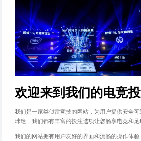
欢迎来到我们的电竞投
我们是一家类似雷竞技的网站，为用户提供安全可
球迷，我们都有丰富的投注选项让您畅享电竞和足
我们的网站拥有用户友好的界面和流畅的操作体验