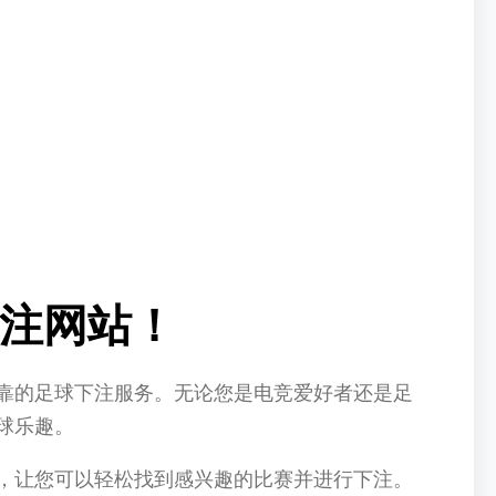
注网站！
靠的足球下注服务。无论您是电竞爱好者还是足
球乐趣。
，让您可以轻松找到感兴趣的比赛并进行下注。