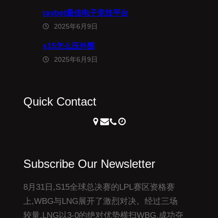
raybet最佳电子竞技平台
2025年6月9日
s15怎么压外围
2025年6月9日
Quick Contact
Subscribe Our Newsletter
8月31日,S15全球总决赛的LPL赛区资格赛
上,WBG与LNG展开了激烈对决。经过三场
较量,LNG以3-0的绝对优势横扫WBG,成功夺