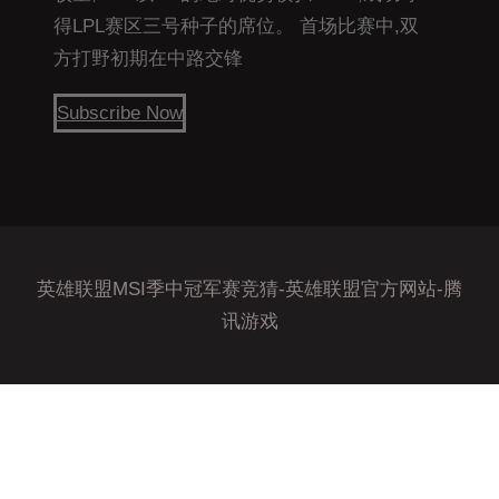
得LPL赛区三号种子的席位。 首场比赛中,双
方打野初期在中路交锋
Subscribe Now
英雄联盟MSI季中冠军赛竞猜-英雄联盟官方网站-腾
讯游戏