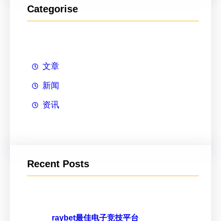
Categorise
文章
新闻
资讯
Recent Posts
raybet最佳电子竞技平台