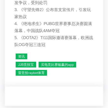
发争议，受到处罚
3. 《守望先锋2》公布首支宣传片，引发玩
家热议
4. 《绝地求生》PUBG世界赛事总决赛圆满
落幕，中国战队4AM夺冠
5. 《DOTA2》TI11国际邀请赛落幕，欧洲战
队OG夺冠三连冠
资讯
JJB竞技宝
买电竞比赛输赢的app
雷竞技raybet体育