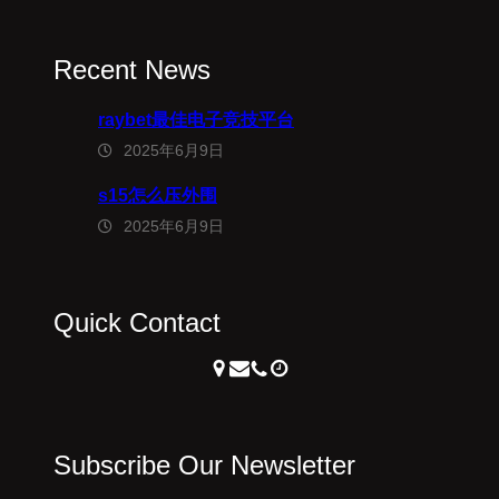
Recent News
raybet最佳电子竞技平台
2025年6月9日
s15怎么压外围
2025年6月9日
Quick Contact
Subscribe Our Newsletter