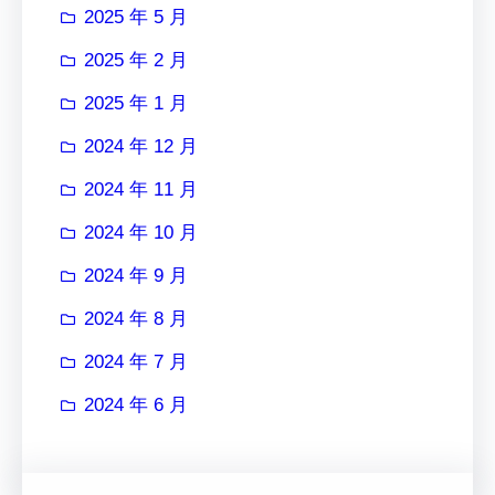
2025 年 5 月
2025 年 2 月
2025 年 1 月
2024 年 12 月
2024 年 11 月
2024 年 10 月
2024 年 9 月
2024 年 8 月
2024 年 7 月
2024 年 6 月