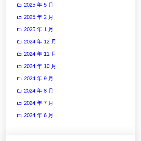
2025 年 5 月
2025 年 2 月
2025 年 1 月
2024 年 12 月
2024 年 11 月
2024 年 10 月
2024 年 9 月
2024 年 8 月
2024 年 7 月
2024 年 6 月