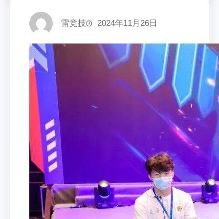
雷竞技
2024年11月26日