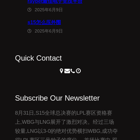
raybet最佳电子竞技平台
2025年6月9日
s15怎么压外围
2025年6月9日
Quick Contact
Subscribe Our Newsletter
8月31日,S15全球总决赛的LPL赛区资格赛
上,WBG与LNG展开了激烈对决。经过三场
较量,LNG以3-0的绝对优势横扫WBG,成功夺